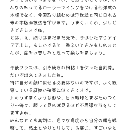
知ってるからつまらな〜い、と思うかもですが、み
んなの知ってるローラーでインクをつける西洋式の
木版でなく、今回取り組むのは浮世絵と同じ日本古
来の木版画技法を学びます。うまくいくか、少しど
きどきしますね。
とはいえ、刷りはまだまだ先で、今はひたすらアイ
デア出し。もしかすると一番辛いときかもしれませ
んが、産みの苦しみと思って楽しみましょう。
午後クラスは、引き続き石粉粘土を使った自刻像。
だいぶ出来てきましたね。
特に自分の顔に似せる必要はないのですが、よく観
察している証拠か確実に似てきてます。
耳のうずまくような形や、目の眼球とまぶたのつく
り…等々、顔って見れば見るほど不思議な形をして
ますよね。
みんなとても真剣に、色々な角度から自分の顔を観
察して、粘土とやりとりしている姿に、すごいなと