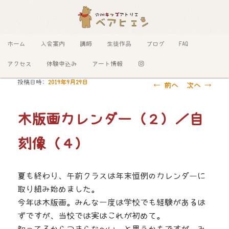
メインメニュー
ホーム
入会案内
講師
生徒作品
ブログ
FAQ
メインコンテンツへ移動
サブコンテンツへ移動
アクセス
体験申込み
アート情報
投稿日時:
2019年9月29日
投
←
前へ
次へ
→
稿
ナ
木版画カレンダー（２）／自
ビ
ゲ
刻像（４）
ー
シ
夏も終わり、午前クラスは年末恒例のカレンダーに
ョ
取り組み始めました。
ン
今年は木版画。みんな一度は学校でも経験があるは
ずですが、当校では実はこれが初めて。