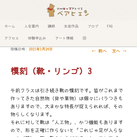
メインメニュー
ホーム
入会案内
講師
生徒作品
ブログ
FAQ
メインコンテンツへ移動
サブコンテンツへ移動
アクセス
体験申込み
アート情報
投稿日時:
2021年1月24日
投
←
前へ
次へ
→
稿
ナ
模刻（靴・リンゴ）3
ビ
ゲ
ー
午前クラスは引き続き靴の模刻です。皆がこれまで
シ
作ってきた自然物（貝や果物）は個々にバラつきも
ョ
ありますので、大まかな特長が捉えられれば、その
ン
物らしくなります。
それに対して靴は「人工物」、かつ機能もあります
ので、形を正確に作らないと「これじゃ足が入らな