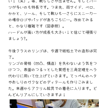
い！（笑）」等、靴らしさが出ません。そしてパー
ツが多いのも特長です。つま先、両サイド、ベロ、
かかと、ソール、そして靴ひも…さらにスニーカー
の場合ロゴやパッドがあちこちに…。改めてみる
と、かなり複雑です（図参照）。
ハードルが高い方が成長も大きい！と信じて頑張り
ましょう?。
午後クラスのリンゴは、今週で紙粘土での造形は完
了。
リンゴの骨格（凹凸、構造）を失わないよう気をつ
けつつ、表面のつるっとした質感を三角定規をヘラ
代わりに用いて仕上げていきます。てっぺんのヘタ
やおしりのガクなどのディテールも作りこみまし
た。来週からアクリル絵具での着色に入ります。ど
んどんリアルにしていきますよ！