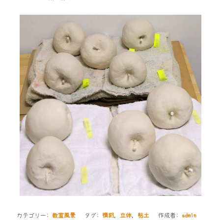
カテゴリー:
教室風景
タグ:
模刻
,
立体
,
粘土
作成者:
admin